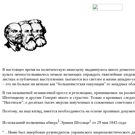
В настоящее время на политическую авансцену выдвинулось много демагогов
культа личности выявилось немало желающих оправдать тяжелейшие злодеян
листках и публичных выступлениях пытаются все светлое в жизни западно-ук
– это ни больше ни меньше как “большевистская оккупация” ее западных обл
В так называемой независимой прессе и резолюциях, принимаемых на разли
Шептицкому и другим. Говорят много и страстно. Только о кровавых следа
“Нахтигале”, о десятках тысяч зверски замученных и сожженных советских 
Поэтому, на наш взгляд, имеется необходимость на основе архивных докумен
1
2
Из показаний полковника абвера
Эрвина Штольце
от 29 мая 1945 года:
“…Нами был завербован руководитель украинского националистического д