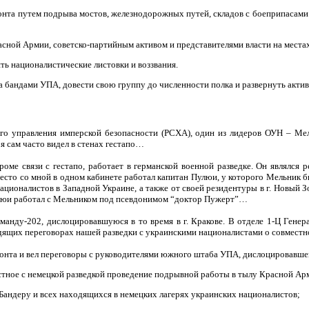
ронта путем подрыва мостов, железнодорожных путей, складов с боеприпасам
сной Армии, советско-партийным активом и представителями власти на местах
ть националистические листовки и воззвания.
а бандами УПА, довести свою группу до численности полка и развернуть ак
ого управления имперской безопасности (РСХА), один из лидеров ОУН – Ме
я сам часто видел в стенах гестапо…
кроме связи с гестапо, работает в германской военной разведке. Он являлся 
сто со мной в одном кабинете работал капитан Пулюи, у которого Мельник б
ционалистов в Западной Украине, а также от своей
резидентуры в г. Новый З
улюи работал с Мельником под псевдонимом “доктор Пужерт”…
оманду-202, дислоцировавшуюся в то время в г. Кракове. В отделе 1-Ц Ген
одящих
переговорах нашей разведки с украинскими националистами о совмест
ронта и вел переговоры с руководителями южного штаба УПА, дислоцировавшего
тное с немецкой разведкой проведение подрывной работы в тылу Красной Арм
 Бандеру и всех находящихся в немецких лагерях украинских националистов;