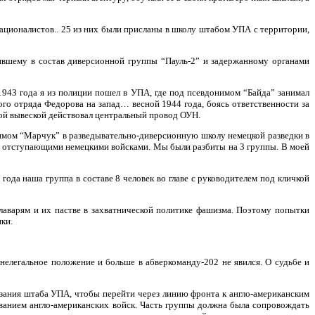
ационалистов.. 25 из них были присланы в школу штабом УПА с территории,
ившему в состав диверсионной группы “Пауль-2” и задержанному органами
943 года я из полиции пошел в УПА, где под псевдонимом “Байда” занимал
ого отряда Федорова на запад… весной 1944 года, боясь ответственности за
той вывеской действовал центральный провод ОУН.
нимом “Марчук” в разведывательно-диверсионную школу немецкой разведки в
и с отступающими немецкими войсками. Мы были разбиты на 3 группы. В моей
ода наша группа в составе 8 человек во главе с руководителем под кличкой
лаварям и их пастве в захватнической политике фашизма. Поэтому попытки
ки.
елегальное положение и больше в абверкоманду-202 не явился. О судьбе и
азания штаба УПА, чтобы перейти через линию фронта к англо-американским
анием англо-американских войск. Часть группы должна была сопровождать