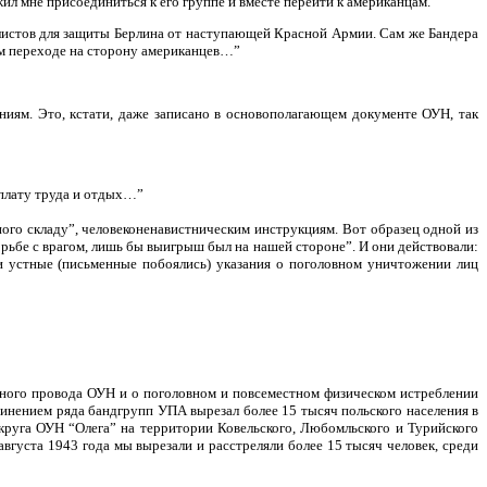
ил мне присоединиться к его группе и вместе перейти к американцам.
алистов для защиты Берлина от наступающей Красной Армии. Сам же Бандера
ном переходе на сторону американцев…”
ниям. Это, кстати, даже записано в основополагающем документе ОУН, так
оплату труда и отдых…”
ого складу”, человеконенавистническим инструкциям. Вот образец одной из
борьбе с врагом, лишь бы выигрыш был на нашей стороне”. И они действовали:
ли устные (письменные побоялись) указания о поголовном уничтожении лиц
ного провода ОУН и о поголовном и повсеместном физическом истреблении
динением ряда бандгрупп УПА вырезал более 15 тысяч польского населения в
круга ОУН “Олега” на территории Ковельского, Любомльского и Турийского
августа 1943 года мы вырезали и расстреляли более 15 тысяч человек, среди