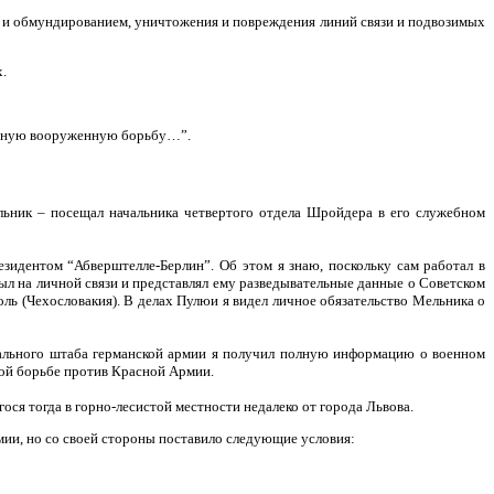
и и обмундированием, уничтожения и повреждения линий связи и подвозимых
.
тивную вооруженную борьбу…”.
льник – посещал начальника четвертого отдела Шройдера в его служебном
резидентом “Абверштелле-Берлин”. Об этом я знаю, поскольку сам работал в
ыл на личной связи и представлял ему разведывательные данные о Советском
оль (Чехословакия). В делах Пулюи я видел личное обязательство Мельника о
ерального штаба германской армии я получил полную информацию о военном
ной борьбе против Красной Армии.
ся тогда в горно-лесистой местности недалеко от города Львова.
ии, но со своей стороны поставило следующие условия: