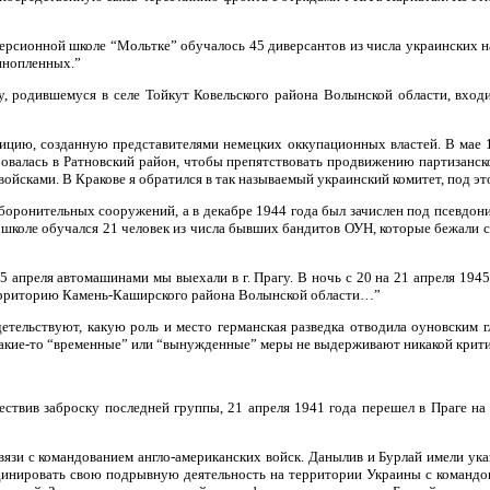
рсионной школе “Мольтке” обучалось 45 диверсантов из числа украинских н
ннопленных.”
 родившемуся в селе Тойкут Ковельского района Волынской области, вход
лицию, созданную представителями немецких оккупационных властей. В мае 1
ровалась в Ратновский район, чтобы препятствовать продвижению партизанск
ойсками. В Кракове я обратился в так называемый украинский комитет, под э
оборонительных сооружений, а в декабре 1944 года был зачислен под псевдо
этой школе обучался 21 человек из числа бывших бандитов ОУН, которые бежал
апреля автомашинами мы выехали в г. Прагу. В ночь с 20 на 21 апреля 1945 г
территорию Камень-Каширского района Волынской области…”
етельствуют, какую роль и место германская разведка отводила оуновским г
акие-то “временные” или “вынужденные” меры не выдерживают никакой крити
твив заброску последней группы, 21 апреля 1941 года перешел в Праге на н
вязи с командованием англо-американских войск. Данылив и Бурлай имели ук
динировать свою подрывную деятельность на территории Украины с командов