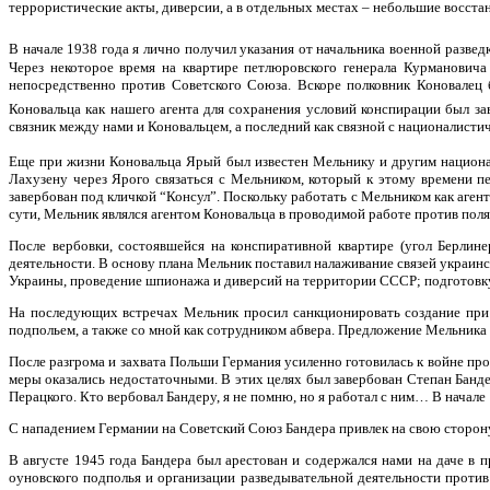
террористические акты, диверсии, а в отдельных местах – небольшие восстан
В начале 1938 года я лично получил указания от начальника военной разве
Через некоторое время на квартире петлюровского генерала Курмановича
непосредственно против Советского Союза. Вскоре полковник Коновалец 
Коновальца как нашего агента для сохранения условий конспирации был з
связник между нами и Коновальцем, а последний как связной с националисти
Еще при жизни Коновальца Ярый был известен Мельнику и другим национали
Лахузену через Ярого связаться с Мельником, который к этому времени п
завербован под кличкой “Консул”. Поскольку работать с Мельником как агент
сути, Мельник являлся агентом Коновальца в проводимой работе против поля
После вербовки, состоявшейся на конспиративной квартире (угол Берли
деятельности. В основу плана Мельник поставил налаживание связей украи
Украины, проведение шпионажа и диверсий на территории СССР; подготовку 
На последующих встречах Мельник просил санкционировать создание при О
подпольем, а также со мной как сотрудником абвера. Предложение Мельника 
После разгрома и захвата Польши Германия усиленно готовилась к войне пр
меры оказались недостаточными. В этих целях был завербован Степан Банд
Перацкого. Кто вербовал Бандеру, я не помню, но я работал с ним… В начале
С нападением Германии на Советский Союз Бандера привлек на свою сторону
В августе 1945 года Бандера был арестован и содержался нами на даче в 
оуновского подполья и организации разведывательной деятельности против