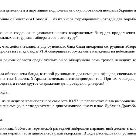
ким движением и партийным подпольем на оккупированной немцами Украине и 
 войны с Советским Союзом… Из их числа формировались отряды для борьбы 
зание о создании националистических вооруженных банд для продолжения 
льных сотрудников абвера и свою агентуру”.
, что, действительно, в ряд оуновских банд были внедрены сотрудники абвер
фронта на запад банды УПА cовершали вооруженные нападения на небольшие 
ком районе области среди убитых было обнаружено семь трупов немецких в
ла обезврежена банда, которой руководили два немецких офицера, специально
 в тыл Советской Армии немецких агентов-диверсантов. При их ликвидац
одства, а также другое снаряжение для проведения диверсий.
года.
а из немецкого транспортного самолета Ю-52 на парашютах была выброшена г
ончили немецкую разведывательно-диверсионную школу в пос. Дубляны Дрогоб
а.
Винницкой области германской разведкой выброшен парашютный десант в кол
и мерами часть диверсантов была задержана. В ходе расследования установл