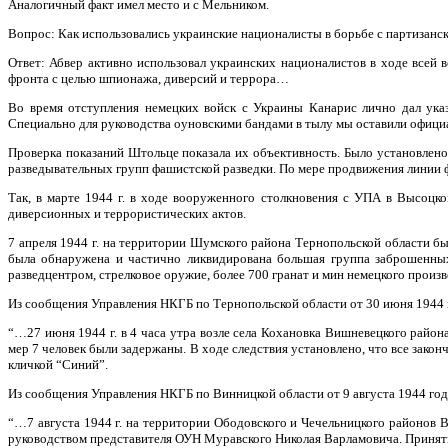
Аналогичный факт имел место и с Мельником.
Вопрос: Как использовались украинские националисты в борьбе с партизанс
Ответ: Абвер активно использовал украинских националистов в ходе всей
фронта с целью шпионажа, диверсий и террора…
Во время отступления немецких войск с Украины Канарис лично дал ука
Специально для руководства оуновскими бандами в тылу мы оставили официа
Проверка показаний Штольце показала их объективность. Было установлено
разведывательных групп фашистской разведки. По мере продвижения линии 
Так, в марте 1944 г. в ходе вооруженного столкновения с УПА в Высоц
диверсионных и террористических актов.
7 апреля 1944 г. на территории Шумского района Тернопольской области бы
была обнаружена и частично ликвидирована большая группа заброшенных
разведцентром, стрелковое оружие, более 700 гранат и мин немецкого произв
Из сообщения Управления НКГБ по Тернопольской области от 30 июня 1944 
“…27 июня 1944 г. в 4 часа утра возле села Кохановка Вишневецкого район
мер 7 человек были задержаны. В ходе следствия установлено, что все зак
кличкой “Синий”.
Из сообщения Управления НКГБ по Винницкой области от 9 августа 1944 год
“…7 августа 1944 г. на территории Ободовского и Чечельницкого районов 
руководством представителя ОУН Муравского Николая Варламовича. Принятым