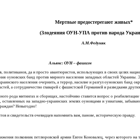
Мертвые предостерегают живых*
(Злодеяния ОУН-УПА против народа Укра
А.М.Федуняк
Альянс: ОУН – фашизм
, политиканов, да и просто авантюристов, использующих в своих целях национ
ия оуновских банд против мирного населения западных областей Украины. Эти
раинского населения очернить, а террор, насилие и разгул оуновских банд ок
астей, а сотрудничество главарей с фашистской Германией и разведками друг
чного рода митингах и сборищах, настойчиво ставится вопрос о реабилитации
х, оставленных на западно-украинских землях оуновцами и униатами, забываю
граждан? Невыгодно!
тов и свидетельств очевидцев напомнить вам, панове, историческую правду.
вижения полковник петлюровской армии Евген Коновалец, через которого на