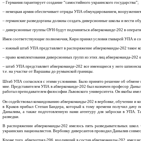
– Германия гарантирует создание “самостийного украинского государства”;
– немецкая армия обеспечивает отряды УПА обмундированием, вооружением,
– германские разведорганы должны создать диверсионные школы и вести об
– диверсионные группы ОУН будут подчиняться абверкоманде-202 в операти
Имея соответствующие полномочия, Кирн принял условия главарей УПА и со 
– южный штаб УПА представляет в распоряжение абверкоманды-202 такое ко
– право комплектования диверсионных групп из этих лиц абверкоманда-202 о
– штаб УПА представляет абверкоманде-202 все имеющиеся у него шпионски
т.е. на участке от Варшавы до румынской границы.
Штаб УПА согласился с этими условиями. Было принято решение об обмене
мне. Представителем УПА в абверкоманде-202 был назначен професор Даны
работал преподавателем философии Львовского университета. Он якобы имел
Он содействовал командованию абверкоманды-202 в вербовке, обучении и ко
в Краков прибыл Степан Бандера, который к тому времени получил дачу п
Данылива, а также подготовленную нами агентуру для заброски в УПА. 
разведки.
В распоряжении абверкоманды-202 имелось пять разведывательных школ. 
украинских националистов. Вербовку диверсантов проводил Данылив совме
Кроме того, абверотряд-206, входивший в состав абверкоманды-202, имел не