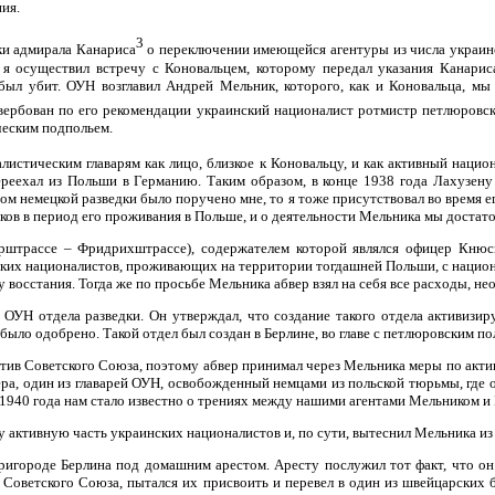
ия.
3
дки адмирала Канариса
о переключении имеющейся агентуры из числа украин
 я осуществил встречу с Коновальцем, которому передал указания Канари
был убит. ОУН возглавил Андрей Мельник, которого, как и Коновальца, мы
авербован по его рекомендации украинский националист ротмистр петлюров
ческим подпольем.
стическим главарям как лицо, близкое к Коновальцу, и как активный национ
ереехал из Польши в Германию. Таким образом, в конце 1938 года Лахузену
ом немецкой разведки было поручено мне, то я тоже присутствовал во время его
ков в период его проживания в Польше, и о деятельности Мельника мы достато
нерштрассе – Фридрихштрассе), содержателем которой являлся офицер Кню
нских националистов, проживающих на территории тогдашней Польши, с нацио
восстания. Тогда же по просьбе Мельника абвер взял на себя все расходы, н
УН отдела разведки. Он утверждал, что создание такого отдела активизир
было одобрено. Такой отдел был создан в Берлине, во главе с петлюровским 
отив Советского Союза, поэтому абвер принимал через Мельника меры по акти
ера, один из главарей ОУН, освобожденный немцами из польской тюрьмы, где 
 1940 года нам стало известно о трениях между нашими агентами Мельником и 
 активную часть украинских националистов и, по сути, вытеснил Мельника и
пригороде Берлина под домашним арестом. Аресту послужил тот факт, что о
 Советского Союза, пытался их присвоить и перевел в один из швейцарских б