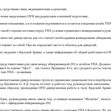
 средствами связи, медикаментами и деньгами;
учение выделенных ОУН лиц радиосвязи и военной подготовке;
вном отношении, а в остальном подчиняются и остаются в ведении штаба УПА
своей стороны поставил перед УПА условия германского командования и руко
личество диверсантов, как это считает необходимым командование абверкома
ставляет за собой. Она же определяет место и объекты для диверсий;
е сведения о Красной Армии, а также информацию об общей деятельности ОУ
 представителями для связи между абверкомандой-202 и штабом УПА. Должнос
лив
6
по кличке “Орел”… (не точно). Примерно 43-х лет, среднего роста, плот
 чин УПА – полковник.
мплектовании диверсионных групп из украинских националистов и переброске 
од Берлином от 4-Д отдела гестапо и работал под руководством начальник
Таким образом, проводимая ОУН диверсионная работа в тылу Красной Армии
Одна, руководимая мною школа под условным названием “Мольтке”, вплоть 
стно с офицерами абверкоманды-202.
посредственную связь через линию фронта с отрядами УПА в Карпатах. Из эти