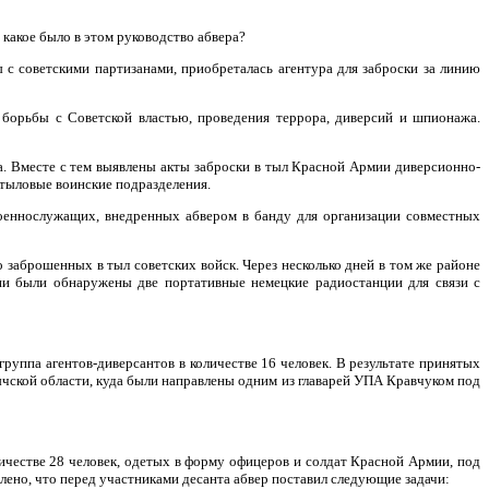
какое было в этом руководство абвера?
с советскими партизанами, приобреталась агентура для заброски за линию
борьбы с Советской властью, проведения террора, диверсий и шпионажа.
а. Вместе с тем выявлены акты заброски в тыл Красной Армии диверсионно-
тыловые воинские подразделения.
оеннослужащих, внедренных абвером в банду для организации совместных
 заброшенных в тыл советских войск. Через несколько дней в том же районе
ии были обнаружены две портативные немецкие радиостанции для связи с
руппа агентов-диверсантов в количестве 16 человек. В результате принятых
ычской области, куда были направлены одним из главарей УПА Кравчуком под
ичестве 28 человек, одетых в форму офицеров и солдат Красной Армии, под
ено, что перед участниками десанта абвер поставил следующие задачи: