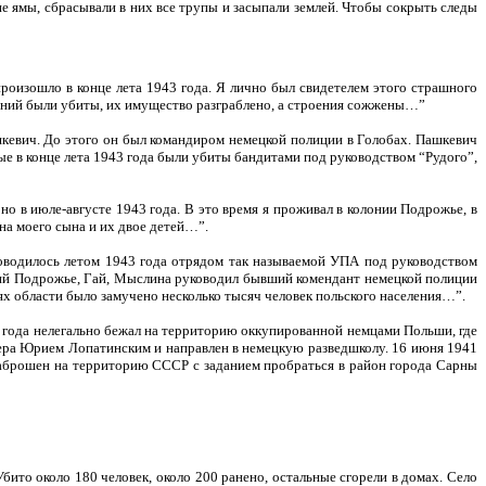
ие ямы, сбрасывали в них все трупы и засыпали землей. Чтобы сокрыть следы
оизошло в конце лета 1943 года. Я лично был свидетелем этого страшного
лоний были убиты, их имущество разграблено, а строения сожжены…”
шкевич. До этого он был командиром немецкой полиции в Голобах. Пашкевич
ые в конце лета 1943 года были убиты бандитами под руководством “Рудого”
,
о в июле-августе 1943 года. В это время я проживал в колонии Подрожье, в
ена моего сына и их двое детей…”.
роводилось летом 1943 года отрядом так называемой УПА под руководством
ний Подрожье, Гай, Мыслина руководил бывший комендант немецкой полиции
ях области было
замучено несколько тысяч человек польского населения…”.
 года нелегально бежал на территорию оккупированной немцами Польши, где
вера Юрием Лопатинским и направлен в немецкую разведшколу. 16 июня 1941
заброшен на территорию СССР с заданием пробраться в район города Сарны
бито около 180 человек, около 200 ранено, остальные сгорели в домах. Село