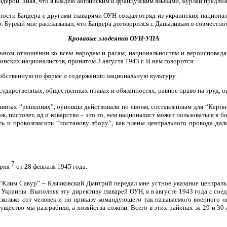
ндерой. Зная, что я владею английским и французским языками, Бурлай предлож
асности Бандера с другими главарями ОУН создал отряд из украинских национ
ар. Бурлай мне рассказывал, что Бандера договорился с Даныливым о совмест
Кровавые злодеяния ОУН-УПА
ельном отношении ко всем народам и расам, национальностям и вероисповеда
ских националистов, принятом 3 августа 1943 г. В нем говорится:
обственную по форме и содержанию национальную культуру.
осударственных, общественных правах и обязанностях, равное право на труд, 
ятых “решениях”, оуновцы действовали по своим, составленным для “Керiвн
, пистолет, яд и коварство – это то, чем националист может пользоваться в 
ть и провозгласить “постанову збору”, как члены центрального провода да
7
Юрия
от 28 февраля 1945 года.
“Клим Савур” – Клячковский Дмитрий передал мне устное указание централь
 Украины. Выполняя эту директиву главарей ОУН, я в августе 1943 года с сое
сколько сот человек и по приказу командующего так называемого военного о
щество мы разграбили, а хозяйства сожгли. Всего в этих районах за 29 и 30 