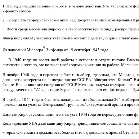
1. Проведение диверсионной работы в районе действий 3-го Украинского ф
к фронту грузов.
2. Совершать террористические акты над представителями командования Кра
3. Вести среди населения широкую антисоветскую пропаганду, распространя
Абвер поручил Муравскому установить контакт с действующими в тылу враг
5
Из показаний Мюллера
Зигфрида от 19 сентября 1945 года.
“…В 1940 году, во время моей работы в четвертом отделе гестапо Главн
помещении гестапо, где получал необходимые указания по работе. Мельника 
В ноябре 1940 года я перешел работать в абвер, где узнал, что Мельник, 
должности референта по разведке против СССР в “Абверштелле-Берлин”. Вме
Союзе. Все шпионские сведения об СССР Мельник получал от украинских на
сотрудничестве с “Абверштелле-Берлин” с приложением его фотографии. П
В октябре 1944 года я был откомандирован из абверкоманды-304 в абверк
положении на участке Центральной группы войск германской армии и прох
Капитан Кирн рассказал мне, что в августе 1944 года он переходил линию ф
Командование УПА дало капитану Кирну принципиальное согласие на совмес
– германские власти должны освободить (из-под домашнего ареста) Степана