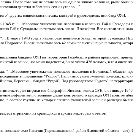
 резню. После того как не оставалось ни одного живого человека, рыли больш
уничтожили десятки небольших сел и хуторов…”
дого”, других националистических главарей и руководимых ими банд ОУН.
ь 1945 г.: “…Массовое уничтожение населения в колониях Гай и Суходолы пр
лониях Гай и Суходолы насчитывалось около 15 хозяйств. Все жители этих ко
 “… В марте 1943 года в нашем селе появилась банда, которой руководил Па
ло Подрожье. В селе насчитывалось 42 семьи польской национальности, котор
 населения бандами ОУН на территории Голобского района произошло примерн
ей этой колонии,.. по моим подсчетам, было убито 426 человек, в том числе ж
года: “…Массовое уничтожение польского населения в Волынской области п
, входившие в подчинение “Рудого”. Например, уничтожением польских коло
Яновка, Пересеки – бандит “Рудой”. Под руководством “Рудого” на территори
етим некоторые штрихи его биографии. Являясь членом ОУН, он в январе 1940
ываемым референтом по военным делам центрального провода ОУН агентом аб
ва, в составе группы из четырех агентов фашистской военной разведки был 
листов отрывками из хранящихся в архиве некоторых отчетов.
а польское село Ганачив (Перемышлянский район Львовской области – авт). У