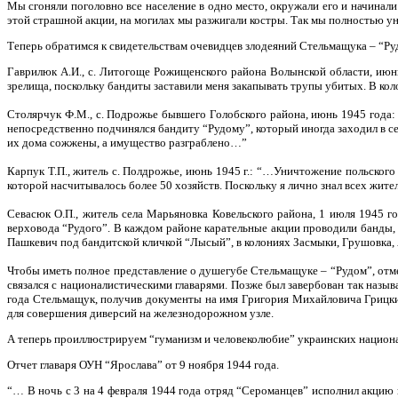
Мы сгоняли поголовно все население в одно место, окружали его и начинали
этой страшной акции, на могилах мы разжигали костры. Так мы полностью 
Теперь обратимся к свидетельствам очевидцев злодеяний Стельмащука – “Ру
Гаврилюк А.И., с. Литогоще Рожищенского района Волынской области, июн
зрелища, поскольку бандиты заставили меня закапывать трупы убитых. В ко
Столярчук Ф.М., с. Подрожье бывшего Голобского района, июнь 1945 года:
непосредственно подчинялся бандиту “Рудому”, который иногда заходил в се
их дома сожжены, а имущество разграблено…”
Карпук Т.П., житель с. Полдрожье, июнь 1945 г.: “…Уничтожение польского
которой насчитывалось более 50 хозяйств. Поскольку я лично знал всех жител
Севасюк О.П., житель села Марьяновка Ковельского района, 1 июля 1945 
верховода “Рудого”. В каждом районе карательные акции проводили банды
Пашкевич под бандитской кличкой “Лысый”, в колониях Засмыки, Грушовка, 
Чтобы иметь полное представление о душегубе Стельмащуке – “Рудом”, отм
связался с националистическими главарями. Позже был завербован так наз
года Стельмащук, получив документы на имя Григория Михайловича Грицки
для совершения диверсий на железнодорожном узле.
А теперь проиллюстрируем “гуманизм и человеколюбие” украинских национа
Отчет главаря ОУН “Ярослава” от 9 ноября 1944 года.
“… В ночь с 3 на 4 февраля 1944 года отряд “Сероманцев” исполнил акцию н