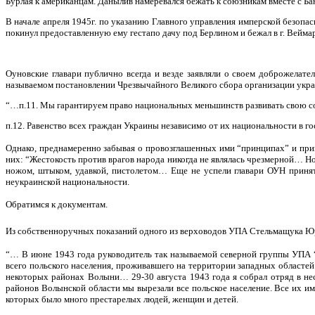
Бурлая к американцам. Данылив намеревался бежать к союзникам вместе с Ба
В начале апреля 1945г. по указанию Главного управления имперской безоп
покинул предоставленную ему гестапо дачу под Берлином и бежал в г. Вейм
Оуновские главари публично всегда и везде заявляли о своем доброжелат
называемом постановлении Чрезвычайного Великого сбора организации украин
“…п.11. Мы гарантируем право национальных меньшинств развивать свою с
п.12. Равенство всех граждан Украины независимо от их национальности в г
Однако, преднамеренно забывая о провозглашенных ими “принципах” и прин
них: “Жестокость против врагов народа никогда не являлась чрезмерной… Нож
ножом, штыком, удавкой, пистолетом… Еще не
успели главари ОУН приня
неукраинской национальности.
Обратимся к документам.
Из собственноручных показаний одного из верховодов УПА Стельмащука 
“… В июне 1943 года руководитель так называемой северной группы УПА 
всего польского населения, проживавшего на территории западных областей
некоторых районах Волыни… 29-30 августа 1943 года я собрал отряд в не
районов Волынской области мы вырезали все польское население. Все их иму
которых было много престарелых людей, женщин и детей.