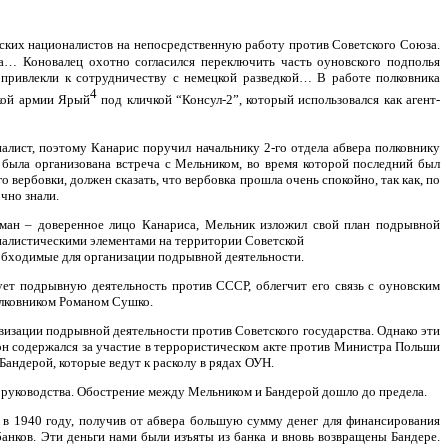
ских националистов на непосредственную работу против Советского Союза.
са… Коновалец охотно согласился переключить часть оуновского подполья
 привлекли к сотрудничеству с немецкой разведкой… В работе полковника
4
ской армии Ярый
под кличкой “Консул-2”, который использовался как агент-
алист, поэтому Канарис поручил начальнику 2-го отдела абвера полковнику
 была организована встреча с Мельником, во время которой последний был
 вербовки, должен сказать, что вербовка прошла очень спокойно, так как, по
чно знали.
сман – доверенное лицо Канариса, Мельник изложил свой план подрывной
налистическими элементами на территории Советской
еобходимые для организации подрывной деятельности.
ует подрывную деятельность против СССР, облегчит его связь с оуновским
полковником Романом Сушко.
визации подрывной деятельности против Советского государства. Однако эти
он содержался за участие в террористическом акте против Министра Польши
Бандерой, которые ведут к расколу в рядах ОУН.
з руководства. Обострение между Мельником и Бандерой дошло до предела.
н в 1940 году, получив от абвера большую сумму денег для финансирования
анков. Эти деньги нами были изъяты из банка и вновь возвращены Бандере.