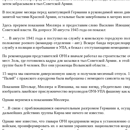
затем забрасывали в тыл Советской Армии.
В последние месяцы перед капитуляцией Германии в руководимой мною диве
занятой частями Красной Армии, остальные были завербованы в лагерях вое
Здесь прервем показания Мюллера и предоставим слово Василию Илюшику,
Советской власти. На допросе 30 августа 1945 года он показал:
“… В августе 1941 года я поступил на службу в ковельскую городскую по
положение роевого (командир отделения – авт.). Вскоре банда передислоци
службу в полиции и пребывание в УПА, я бежал с отступающими немецкими в
По рекомендации представителей ОУН я вначале работал на строительстве 
мест. Золь, где готовились кадры для засылки в тыл Советской Армии.. в 
группе было 8 человек. Все они уроженцы Волынской области…
15 марта мы окончили диверсионную школу и получили месячный отпуск. 15 
“Палий” с пражского аэродрома была выброшена с немецкого самолета на 
Показания Штольце, Мюллера и Илюшика, на наш взгляд, убедительно свид
изобразить лакейское прислужничество верховодов ОУН-УПА фашизму как к
Однако вернемся к показаниям Мюллера.
“…В связи с приближавшимся окончательным разгромом Германии я, осущес
дальнейших действиях группы Кирна мне ничего не известно.
Однако мне известно, что главари ОУН предприняли меры к установлению с
войскам, проинформировать их о желании украинских националистов коор