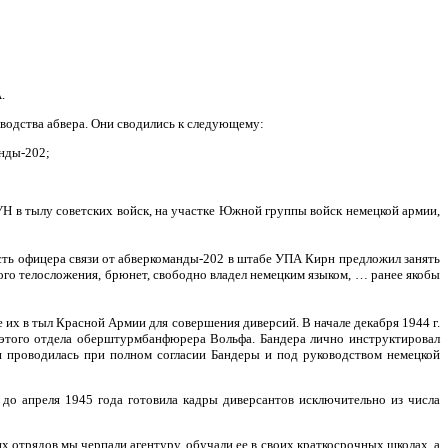
.
водства абвера. Они сводились к следующему:
нды-202;
Н в тылу советских войск, на участке Южной группы войск немецкой армии,
ть офицера связи от абверкоманды-202 в штабе УПА Кирн предложил занять
ного телосложения, брюнет, свободно владел немецким языком, … ранее якобы
их в тыл Красной Армии для совершения диверсий. В начале декабря 1944 г.
а этого отдела оберштурмбанфюрера Вольфа. Бандера лично инструктировал
 проводилась при полном согласии Бандеры и под руководством немецкой
до апреля 1945 года готовила кадры диверсантов исключительно из числа
х отрядов мы черпали агентуру, обучали ее в своих краткосрочных школах, а