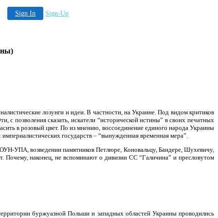
Sign In
Sign-Up
ины)
алистические лозунги и идеи. В частности, на Украине. Под видом критиков
, с позволения сказать, искатели “исторической истины” в своих печатных
расить в розовый цвет. По из мнению, воссоединение единого народа Украины
их империалистических государств – “вынужденная временная мера”.
 ОУН-УПА, возведении памятников Петлюре, Коновальцу, Бандере, Шухевичу,
т. Почему, наконец, не вспоминают о дивизии СС “Галичина” и пресловутом
 территории буржуазной Польши и западных областей Украины проводились